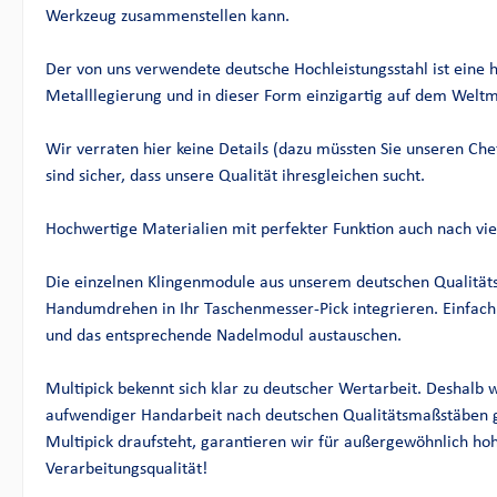
Werkzeug zusammenstellen kann.
Der von uns verwendete deutsche Hochleistungsstahl ist eine 
Metalllegierung und in dieser Form einzigartig auf dem Weltm
Wir verraten hier keine Details (dazu müssten Sie unseren Che
sind sicher, dass unsere Qualität ihresgleichen sucht.
Hochwertige Materialien mit perfekter Funktion auch nach vie
Die einzelnen Klingenmodule aus unserem deutschen Qualitätss
Handumdrehen in Ihr Taschenmesser-Pick integrieren. Einfach
und das entsprechende Nadelmodul austauschen.
Multipick bekennt sich klar zu deutscher Wertarbeit. Deshalb
aufwendiger Handarbeit nach deutschen Qualitätsmaßstäben g
Multipick draufsteht, garantieren wir für außergewöhnlich ho
Verarbeitungsqualität!