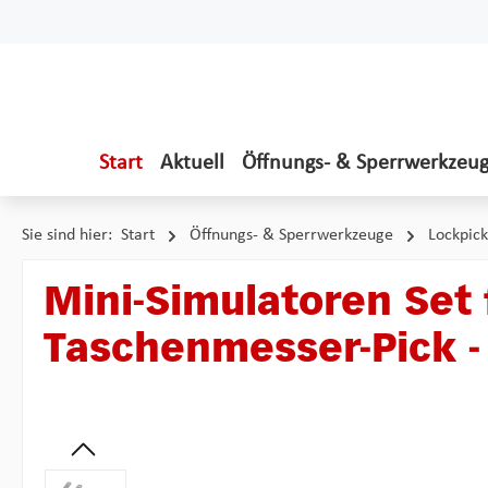
 Hauptinhalt springen
Zur Suche springen
Zur Hauptnavigation springen
Start
Aktuell
Öffnungs- & Sperrwerkzeu
Sie sind hier:
Start
Öffnungs- & Sperrwerkzeuge
Lockpick
Mini-Simulatoren Set 
Taschenmesser-Pick - 
Bildergalerie überspringen