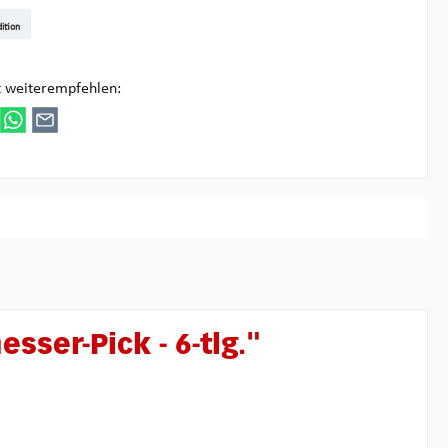
t DE
arenpost Int
DHL Paket
UPS Standard
DHL Express
UPS Expedited
UPS EXPRESS SAVER
FedEx
ition
ultipick
t weiterempfehlen:
ser-Pick - 6-tlg."