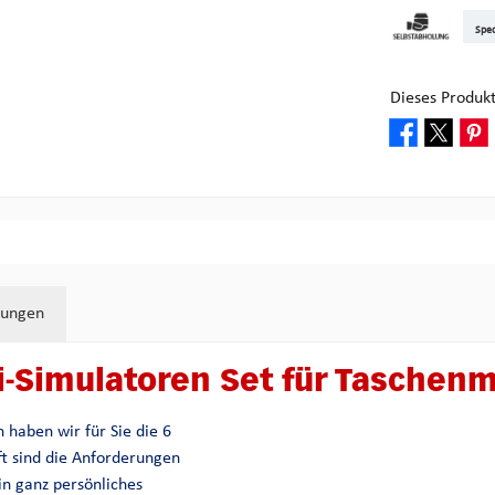
DHL Kleinpake
DHL W
Sped
Abholung bei M
Dieses Produk
tungen
Simulatoren Set für Taschenmes
 haben wir für Sie die 6
ft sind die Anforderungen
in ganz persönliches