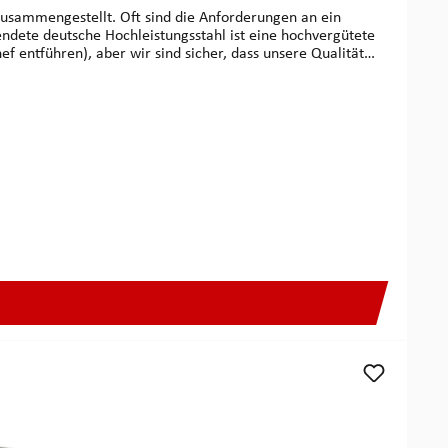
t zusammengestellt. Oft sind die Anforderungen an ein
u deutscher
ltipick draufsteht, garantieren wir für außergewöhnlich