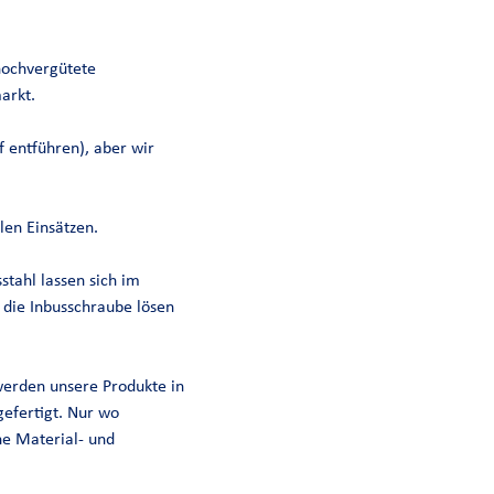
hochvergütete
arkt.
f entführen), aber wir
len Einsätzen.
tahl lassen sich im
 die Inbusschraube lösen
 werden unsere Produkte in
efertigt. Nur wo
he Material- und