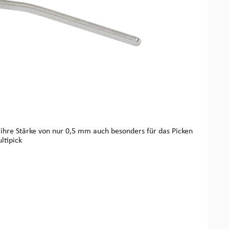
many“ by ©Multipick