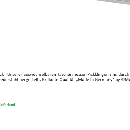
s Picken
in engen Schließkanälen getuned. Aus deutschem Hightech Federstahl hergestellt. Brillante Qualität „Made in Ger
Lieferland