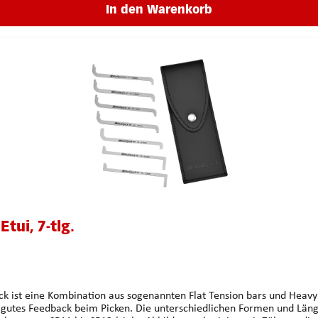
In den Warenkorb
tui, 7-tlg.
n aus sogenannten Flat Tension bars und Heavy bars. Die sieben Spanner bestehen alle aus hoc
ehr gutes Feedback beim Picken. Die unterschiedlichen Formen und Län