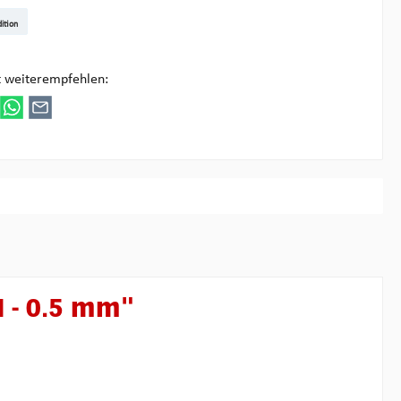
t DE
arenpost Int
DHL Paket
UPS Standard
DHL Express
UPS Expedited
UPS EXPRESS SAVER
FedEx
ition
ultipick
t weiterempfehlen:
 - 0.5 mm"