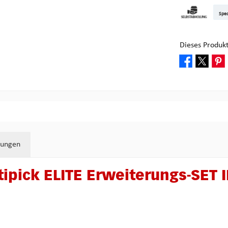
DHL Kleinpake
DHL W
Sped
Abholung bei M
Dieses Produk
tungen
pick ELITE Erweiterungs-SET II