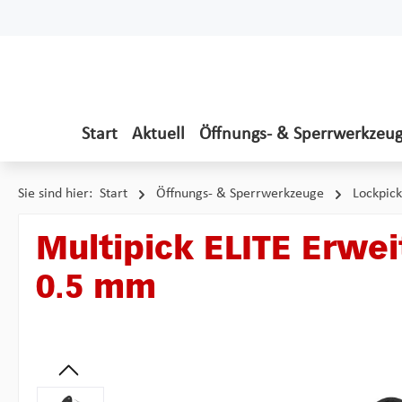
 Hauptinhalt springen
Zur Suche springen
Zur Hauptnavigation springen
Start
Aktuell
Öffnungs- & Sperrwerkzeu
Sie sind hier:
Start
Öffnungs- & Sperrwerkzeuge
Lockpick
Multipick ELITE Erweit
0.5 mm
Bildergalerie überspringen