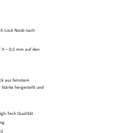
ich Lock Noob nach
 II – 0,5 mm auf den
ick aus feinstem
 Stärke hergestellt und
igh-Tech Qualität
ung
il