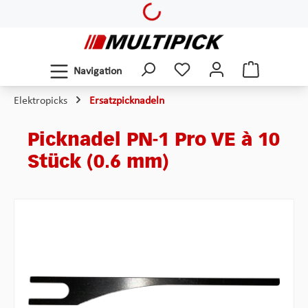
Loading...
Zum Hauptinhalt springen
Navigation
Elektropicks
Ersatzpicknadeln
Picknadel PN-1 Pro VE à 10
Stück (0.6 mm)
Bildergalerie überspringen