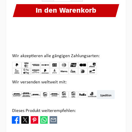
In den Warenkorb
Wir akzeptieren alle gängigen Zahlungsarten:
Wir versenden weltweit mit:
Spedition
DHL Kleinpaket DE
DHL Warenpost Int
DHL Paket
UPS Standard
DHL Express
UPS Expedited
UPS EXPRESS SAVER
FedEx
Abholung bei Multipick
Dieses Produkt weiterempfehlen: