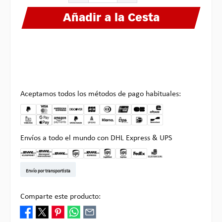
Añadir a la Cesta
Aceptamos todos los métodos de pago habituales:
Envíos a todo el mundo con DHL Express & UPS
DHL Kleinpaket DE
DHL Warenpost Int
DHL Paket
UPS Standard EU
DHL Express
UPS Expedited
UPS EXPRESS SAVER
FedEx
Recogida en Multipick
Envío por transportista
Comparte este producto: