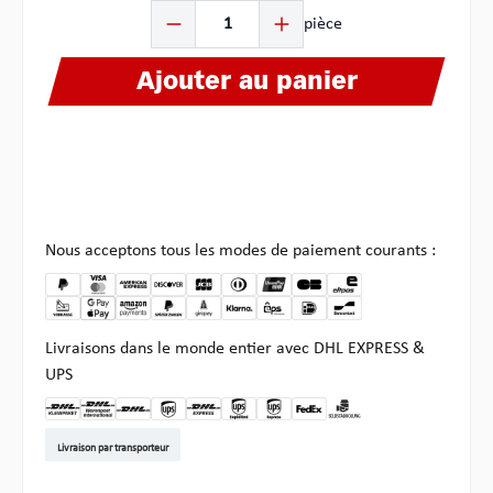
Quantité de produit : Entrez la quantité souhaitée ou u
pièce
Ajouter au panier
Nous acceptons tous les modes de paiement courants :
Livraisons dans le monde entier avec DHL EXPRESS &
UPS
DHL Kleinpaket DE
DHL Warenpost Int
DHL Paket
UPS Standard EU
DHL Express
UPS Expedited
UPS EXPRESS SAVER
FedEx
Enlèvement chez Multi
Livraison par transporteur