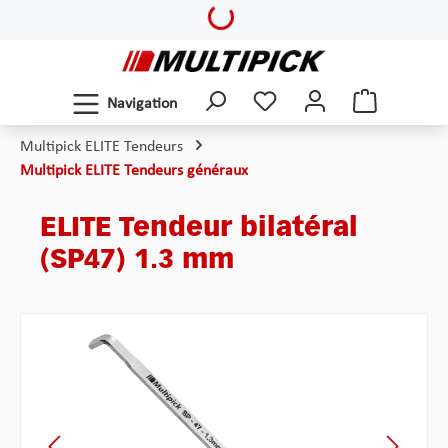
Loading...
Passer au contenu principal
Navigation
Multipick ELITE Tendeurs
Multipick ELITE Tendeurs généraux
ELITE Tendeur bilatéral
(SP47) 1.3 mm
Ignorer la galerie d'images