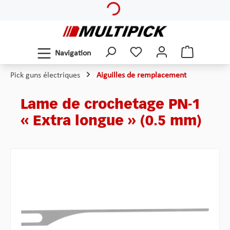
Passer au contenu principal
Navigation
Pick guns électriques
Aiguilles de remplacement
Lame de crochetage PN-1
« Extra longue » (0.5 mm)
Ignorer la galerie d'images