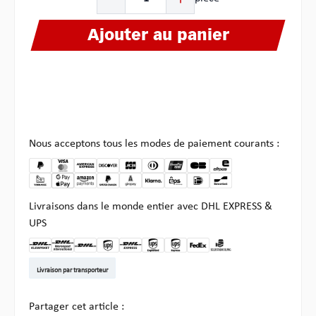
Ajouter au panier
Nous acceptons tous les modes de paiement courants :
Livraisons dans le monde entier avec DHL EXPRESS &
UPS
DHL Kleinpaket DE
DHL Warenpost Int
DHL Paket
UPS Standard EU
DHL Express
UPS Expedited
UPS EXPRESS SAVER
FedEx
Enlèvement chez Multi
Livraison par transporteur
Partager cet article :