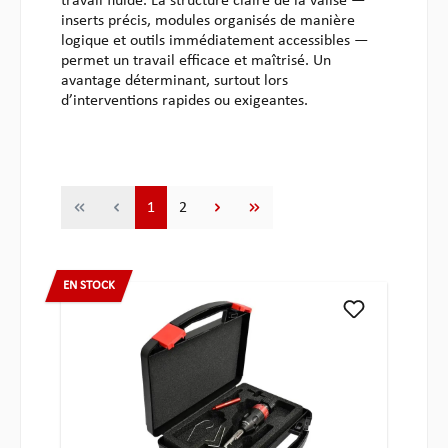
travail fluide. La structure claire de la valise —
inserts précis, modules organisés de manière
logique et outils immédiatement accessibles —
permet un travail efficace et maîtrisé. Un
avantage déterminant, surtout lors
d’interventions rapides ou exigeantes.
Page
Page
1
2
EN STOCK