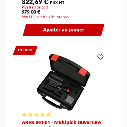
822,69 €
Prix HT
plus frais de port
979,00 €
Prix TTC hors frais de livraison
Ajouter au panier
EN STOCK
ARES SET-01 - Multipick Ouverture
Note moyenne de 5 sur 5 étoiles