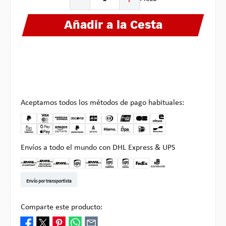
Añadir a la Cesta
Aceptamos todos los métodos de pago habituales:
Envíos a todo el mundo con DHL Express & UPS
DHL Kleinpaket DE
DHL Warenpost Int
DHL Paket
UPS Standard EU
DHL Express
UPS Expedited
UPS EXPRESS SAVER
FedEx
Recogida en Multipick
Envío por transportista
Comparte este producto: