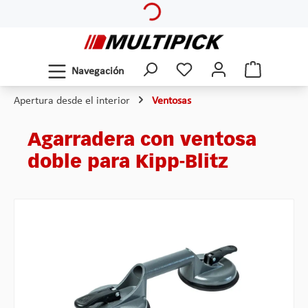
Saltar al contenido principal
Navegación
Apertura desde el interior
Ventosas
Agarradera con ventosa
doble para Kipp-Blitz
Omitir galería de imágenes