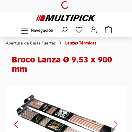
Loading...
Saltar al contenido principal
Navegación
Apertura de Cajas Fuertes
Lanzas Térmicas
Broco Lanza Ø 9.53 x 900
mm
Omitir galería de imágenes