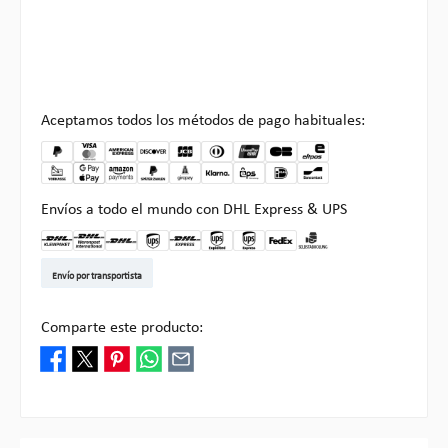
Aceptamos todos los métodos de pago habituales:
Envíos a todo el mundo con DHL Express & UPS
DHL Kleinpaket DE
DHL Warenpost Int
DHL Paket
UPS Standard EU
DHL Express
UPS Expedited
UPS EXPRESS SAVER
FedEx
Recogida en Multipick
Envío por transportista
Comparte este producto: