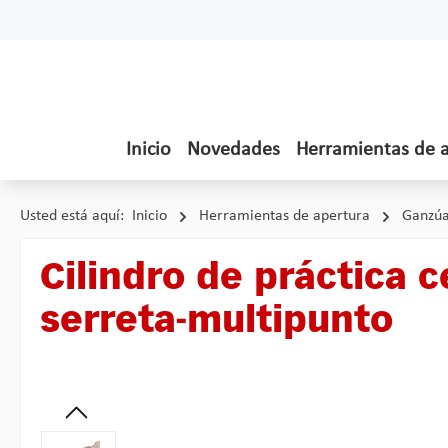
tar al contenido principal
Saltar a la búsqueda
Saltar a la navegación principal
Inicio
Novedades
Herramientas de 
Usted está aquí:
Inicio
Herramientas de apertura
Ganzúa
Cilindro de práctica 
serreta-multipunto
Omitir galería de imágenes