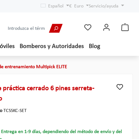
Español
€
Euro
Servicio/ayuda
óviles
Bomberos y Autoridades
Blog
 de entrenamiento Multipick ELITE
e práctica cerrado 6 pines serreta-
o
lo
TCSSKC-SET
- Entrega en 1-9 días, dependiendo del método de envío y del