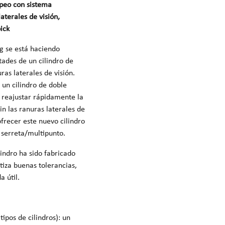
opeo con sistema
laterales de visión,
ick
g se está haciendo
tades de un cilindro de
ras laterales de visión.
un cilindro de doble
e reajustar rápidamente la
in las ranuras laterales de
frecer este nuevo cilindro
 serreta/multipunto.
lindro ha sido fabricado
tiza buenas tolerancias,
a útil.
tipos de cilindros): un