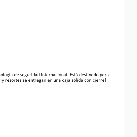
ología de seguridad internacional. Está destinado para
 lockpieckers que aman este hobby. Con este kit pueden convertirse en verdaderos maestros. ¡Los pines y resortes se entregan en una caja sólida con cierre!