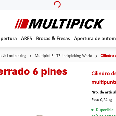
Loading...
apertura
ARES
Brocas & Fresas
Apertura de autom
s & Lockpicking
Multipick ELITE Lockpicking World
Cilindro
cerrado 6 pines
Cilindro d
multipunt
Nro. de artícu
Peso
0,24 kg
Disponible