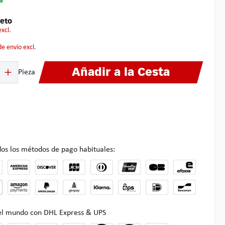
a
eto
excl.
 de envío excl.
ucto: introduce la cantidad deseada o usa los botones para aumentar o disminuir
Añadir a la Cesta
Pieza
os los métodos de pago habituales:
 el mundo con DHL Express & UPS