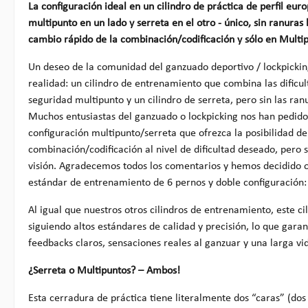
La configuración ideal en un cilindro de práctica de perfil eur
multipunto en un lado y serreta en el otro - único, sin ranuras 
cambio rápido de la combinación/codificación y sólo en Multip
Un deseo de la comunidad del ganzuado deportivo / lockpickin
realidad: un cilindro de entrenamiento que combina las dificul
seguridad multipunto y un cilindro de serreta, pero sin las ranu
Muchos entusiastas del ganzuado o lockpicking nos han pedido 
configuración multipunto/serreta que ofrezca la posibilidad d
combinación/codificación al nivel de dificultad deseado, pero s
visión. Agradecemos todos los comentarios y hemos decidido o
estándar de entrenamiento de 6 pernos y doble configuración:
Al igual que nuestros otros cilindros de entrenamiento, este ci
siguiendo altos estándares de calidad y precisión, lo que garan
feedbacks claros, sensaciones reales al ganzuar y una larga vid
¿Serreta o Multipuntos? – Ambos!
Esta cerradura de práctica tiene literalmente dos “caras” (dos 