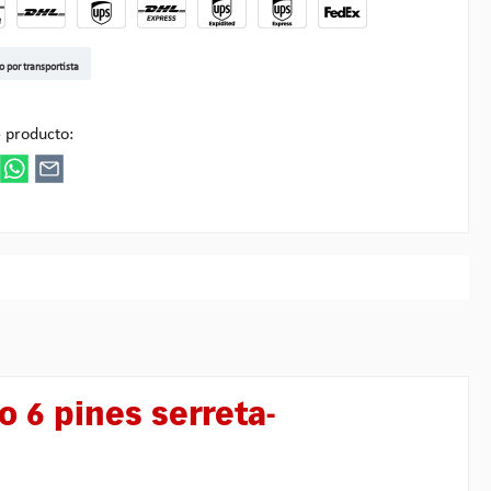
t DE
arenpost Int
DHL Paket
UPS Standard EU
DHL Express
UPS Expedited
UPS EXPRESS SAVER
FedEx
o por transportista
ultipick
 producto:
o 6 pines serreta-