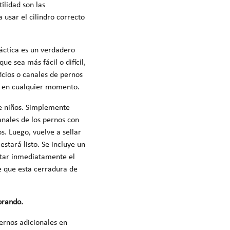
ilidad son las
 usar el cilindro correcto
ráctica es un verdadero
ue sea más fácil o difícil,
ficios o canales de pernos
ad en cualquier momento.
de niños. Simplemente
canales de los pernos con
s. Luego, vuelve a sellar
estará listo. Se incluye un
aptar inmediatamente el
e que esta cerradura de
orando.
pernos adicionales en