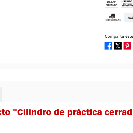
DHL Kleinpake
DHL W
Enví
Recogida en M
Comparte este
to "Cilindro de práctica cerrad