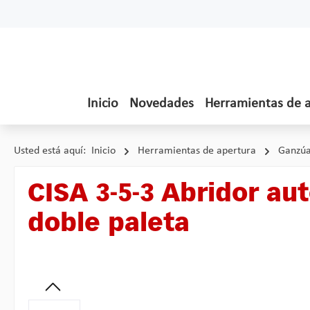
tar al contenido principal
Saltar a la búsqueda
Saltar a la navegación principal
Inicio
Novedades
Herramientas de 
Usted está aquí:
Inicio
Herramientas de apertura
Ganzúa
CISA 3-5-3 Abridor au
doble paleta
Omitir galería de imágenes