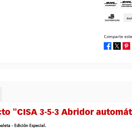
DHL Kleinpake
DHL W
Enví
Recogida en M
Comparte este
to "CISA 3-5-3 Abridor automát
leta - Edición Especial.