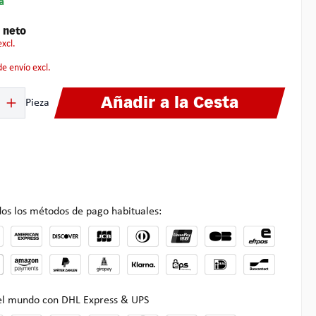
a
€
neto
excl.
 de envío excl.
ucto: introduce la cantidad deseada o usa los botones para aumentar o disminuir
Añadir a la Cesta
Pieza
os los métodos de pago habituales:
 el mundo con DHL Express & UPS