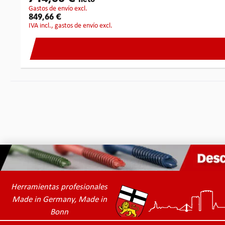
neto
gastos de envío excl.
849,66 €
IVA incl., gastos de envío excl.
Herramientas profesionales
Made in Germany, Made in
Bonn