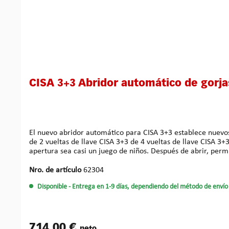
CISA 3+3 Abridor automático de gorja
El nuevo abridor automático para CISA 3+3 establece nuevos estándares en la
de 2 vueltas de llave CISA 3+3 de 4 vueltas de llave CISA 3+3 de seguridad GEVY 3×3 de 2 vueltas de llave MCM 3×3 de 2 vueltas de llave La manipulación simple y segura hace que la
apertura sea casi un juego de niños. Después de abrir, permite fabricar una llave funcional. Se requiere poca capacitación y experiencia para un uso exitoso. ¡Asegúrese de estudiar el
manual o vídeo de instrucciones antes de usarlo! Garantizamos 1 año de garantía si se usa correctamente. Mantenimiento y reparación exprés en caso de daños. ¡Existe abundante
Nro. de artículo
62304
Disponible
- Entrega en 1-9 días, dependiendo del método de envío 
714,00 €