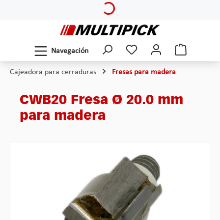
Saltar al contenido principal
Navegación
Cajeadora para cerraduras
Fresas para madera
CWB20 Fresa Ø 20.0 mm
para madera
Omitir galería de imágenes