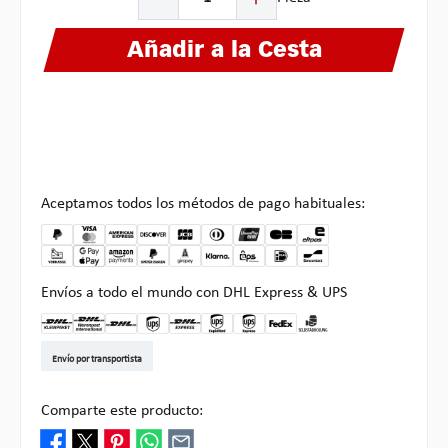
Añadir a la Cesta
Aceptamos todos los métodos de pago habituales:
Envíos a todo el mundo con DHL Express & UPS
DHL Kleinpaket DE
DHL Warenpost Int
DHL Paket
UPS Standard EU
DHL Express
UPS Expedited
UPS EXPRESS SAVER
FedEx
Recogida en Multipick
Envío por transportista
Comparte este producto: