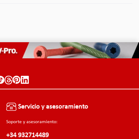
Servicio y asesoramiento
Soporte y asesoramiento:
+34 932714489