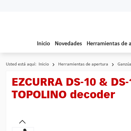
tar al contenido principal
Saltar a la búsqueda
Saltar a la navegación principal
Inicio
Novedades
Herramientas de 
Usted está aquí:
Inicio
Herramientas de apertura
Ganzúa
EZCURRA DS-10 & DS-1
TOPOLINO decoder
Omitir galería de imágenes