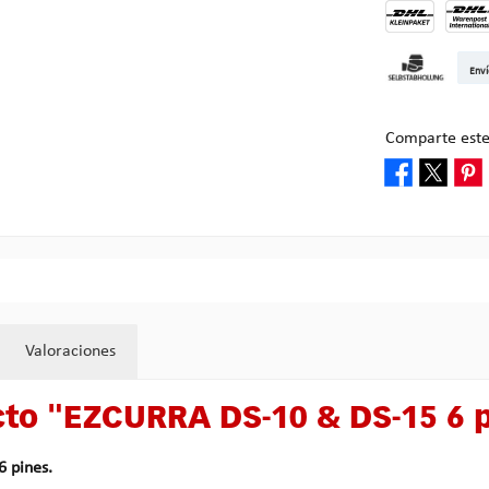
DHL Kleinpake
DHL W
Enví
Recogida en M
Comparte este
Valoraciones
cto "EZCURRA DS-10 & DS-15 6 
6 pines.