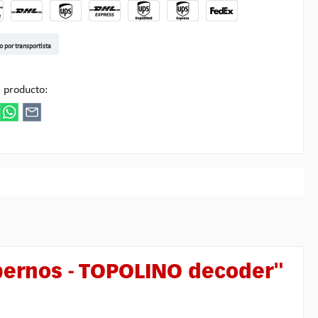
t DE
arenpost Int
DHL Paket
UPS Standard EU
DHL Express
UPS Expedited
UPS EXPRESS SAVER
FedEx
o por transportista
ultipick
 producto:
pernos - TOPOLINO decoder"