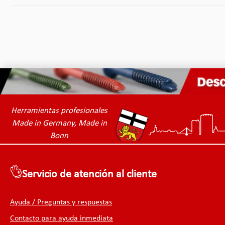
Herramientas profesionales
Made in Germany, Made in
Bonn
Servicio de atención al cliente
Ayuda / Preguntas y respuestas
Contacto para ayuda inmediata