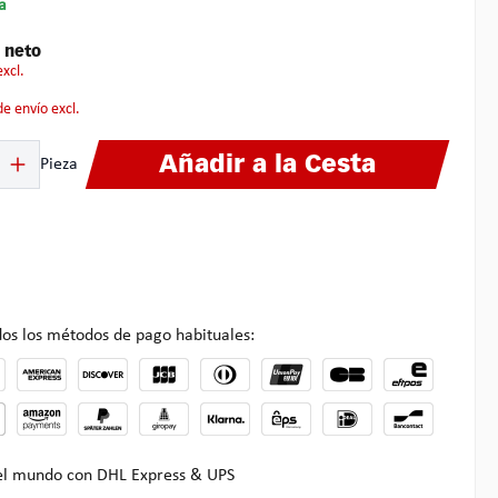
a
€
neto
excl.
 de envío excl.
ucto: introduce la cantidad deseada o usa los botones para aumentar o disminuir
Añadir a la Cesta
Pieza
os los métodos de pago habituales:
 el mundo con DHL Express & UPS