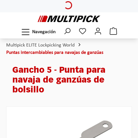
Saltar al contenido principal
Navegación
Multipick ELITE Lockpicking World
Puntas intercambiables para navajas de ganzúas
Gancho 5 - Punta para
navaja de ganzúas de
bolsillo
Omitir galería de imágenes