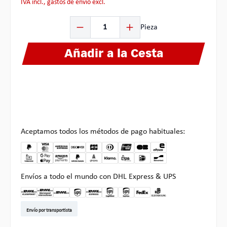
IVA incl., gastos de envío excl.
Cantidad del producto: introduce la cantidad deseada o
Pieza
Añadir a la Cesta
Aceptamos todos los métodos de pago habituales:
Envíos a todo el mundo con DHL Express & UPS
DHL Kleinpaket DE
DHL Warenpost Int
DHL Paket
UPS Standard EU
DHL Express
UPS Expedited
UPS EXPRESS SAVER
FedEx
Recogida en Multipick
Envío por transportista