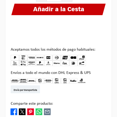
Añadir a la Cesta
Aceptamos todos los métodos de pago habituales:
Envíos a todo el mundo con DHL Express & UPS
DHL Kleinpaket DE
DHL Warenpost Int
DHL Paket
UPS Standard EU
DHL Express
UPS Expedited
UPS EXPRESS SAVER
FedEx
Recogida en Multipick
Envío por transportista
Comparte este producto: