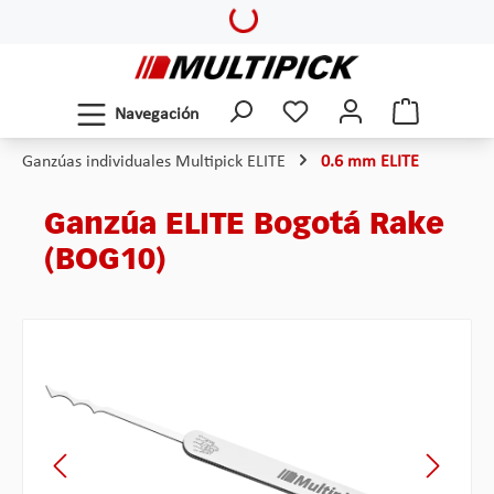
Loading...
Saltar al contenido principal
Navegación
Ganzúas individuales Multipick ELITE
0.6 mm ELITE
Ganzúa ELITE Bogotá Rake
(BOG10)
Omitir galería de imágenes