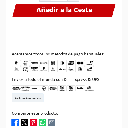
Añadir a la Cesta
Aceptamos todos los métodos de pago habituales:
Envíos a todo el mundo con DHL Express & UPS
DHL Kleinpaket DE
DHL Warenpost Int
DHL Paket
UPS Standard EU
DHL Express
UPS Expedited
UPS EXPRESS SAVER
FedEx
Recogida en Multipick
Envío por transportista
Comparte este producto: