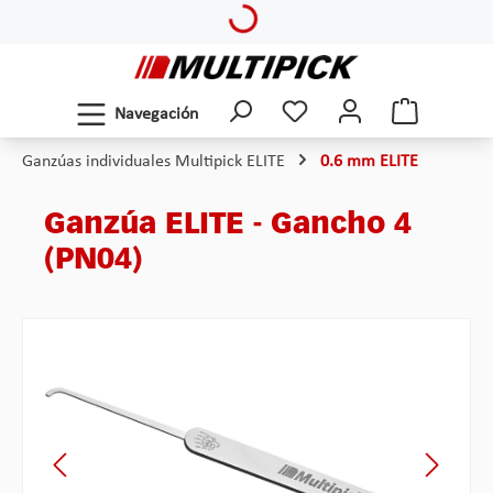
Loading...
Saltar al contenido principal
Navegación
Ganzúas individuales Multipick ELITE
0.6 mm ELITE
Ganzúa ELITE - Gancho 4
(PN04)
Omitir galería de imágenes