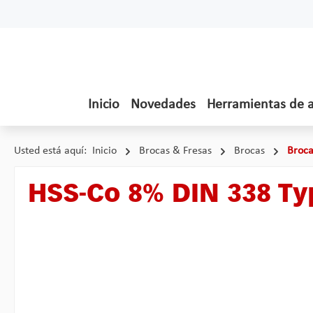
tar al contenido principal
Saltar a la búsqueda
Saltar a la navegación principal
Inicio
Novedades
Herramientas de 
Usted está aquí:
Inicio
Brocas & Fresas
Brocas
Broca
HSS-Co 8% DIN 338 T
Omitir galería de imágenes