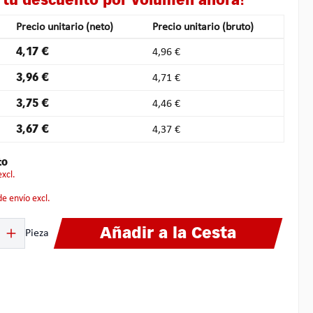
 tu descuento por volumen ahora!
Precio unitario (neto)
Precio unitario (bruto)
4,17 €
4,96 €
3,96 €
4,71 €
3,75 €
4,46 €
3,67 €
4,37 €
to
excl.
 de envío excl.
ucto: introduce la cantidad deseada o usa los botones para aumentar o disminuir
Añadir a la Cesta
Pieza