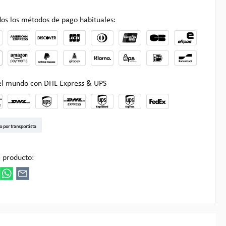
os los métodos de pago habituales:
 el mundo con DHL Express & UPS
t DE
arenpost Int
DHL Paket
UPS Standard EU
DHL Express
UPS Expedited
UPS EXPRESS SAVER
FedEx
o por transportista
ultipick
 producto: