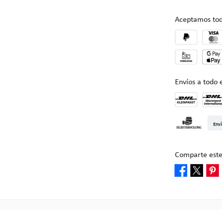
Aceptamos tod
Envíos a todo
DHL Kleinpake
DHL W
Enví
Recogida en M
Comparte este