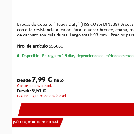
Brocas de Cobalto "Heavy Duty" (HSS CO8% DIN338) Brocas profesionales HSS de cobalto. Punta afilada en cruz 135°. Brocas especialmente durables de la aleación HSS-CO (8%, 10% Mo)
con alta resistencia al calor. Para taladrar bronce, chapa,
de carburo son más duras. Largo to
Nro. de artículo
555060
Disponible
- Entrega en 1-9 días, dependiendo del método de envío 
7,99 €
Desde
neto
gastos de envío excl.
9,51 €
Desde
IVA incl., gastos de envío excl.
¡SÓLO QUEDA 10 EN STOCK!