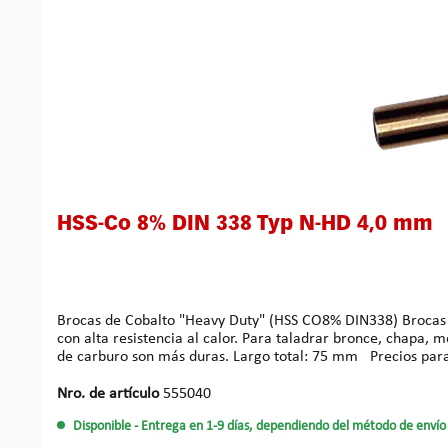
HSS-Co 8% DIN 338 Typ N-HD 4,0 mm
Brocas de Cobalto "Heavy Duty" (HSS CO8% DIN338) Brocas profesionales HSS de cobalto. Punta afilada en cruz 135°. Brocas especialmente durables de la aleación HSS-CO (8%, 10% Mo)
con alta resistencia al calor. Para taladrar bronce, chapa,
de carburo son más duras. Largo to
Nro. de artículo
555040
Disponible
- Entrega en 1-9 días, dependiendo del método de envío 