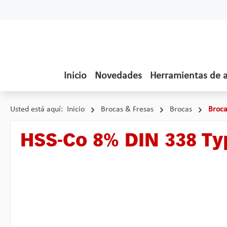
tar al contenido principal
Saltar a la búsqueda
Saltar a la navegación principal
Inicio
Novedades
Herramientas de 
Usted está aquí:
Inicio
Brocas & Fresas
Brocas
Broca
HSS-Co 8% DIN 338 T
Omitir galería de imágenes