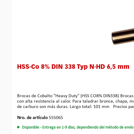
HSS-Co 8% DIN 338 Typ N-HD 6,5 mm
Brocas de Cobalto "Heavy Duty" (HSS CO8% DIN338) Brocas profesionales HSS de cobalto. Punta afilada en cruz 135°. Brocas especialmente durables de la aleación HSS-CO (8%, 10% Mo)
con alta resistencia al calor. Para taladrar bronce, chapa,
de carburo son más duras. Largo
Nro. de artículo
555065
Disponible
- Entrega en 1-9 días, dependiendo del método de envío 