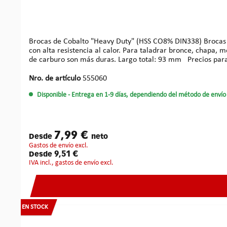
Brocas de Cobalto "Heavy Duty" (HSS CO8% DIN338) Brocas profesionales HSS de cobalto. Punta afilada en cruz 135°. Brocas especialmente durables de la aleación HSS-CO (8%, 10% Mo)
con alta resistencia al calor. Para taladrar bronce, chapa,
de carburo son más duras. Largo to
Nro. de artículo
555060
Disponible
- Entrega en 1-9 días, dependiendo del método de envío 
7,99 €
Desde
neto
gastos de envío excl.
9,51 €
Desde
IVA incl., gastos de envío excl.
EN STOCK