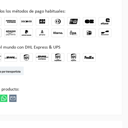
os los métodos de pago habituales:
 el mundo con DHL Express & UPS
t DE
arenpost Int
DHL Paket
UPS Standard EU
DHL Express
UPS Expedited
UPS EXPRESS SAVER
FedEx
o por transportista
ultipick
 producto: