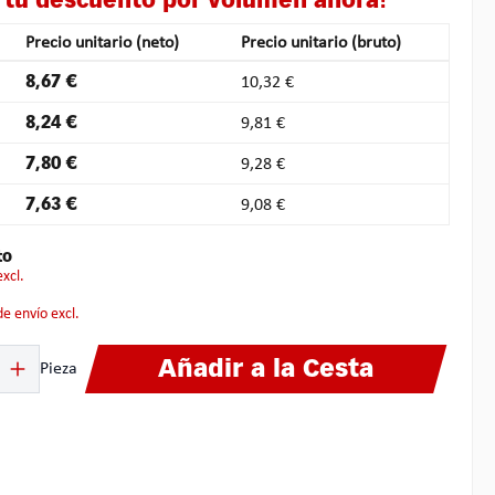
 tu descuento por volumen ahora!
Precio unitario (neto)
Precio unitario (bruto)
8,67 €
10,32 €
8,24 €
9,81 €
7,80 €
9,28 €
7,63 €
9,08 €
to
excl.
 de envío excl.
ucto: introduce la cantidad deseada o usa los botones para aumentar o disminuir
Añadir a la Cesta
Pieza