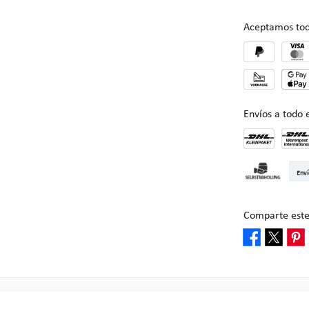
Aceptamos tod
Envíos a todo
DHL Kleinpake
DHL W
Enví
Recogida en M
Comparte este