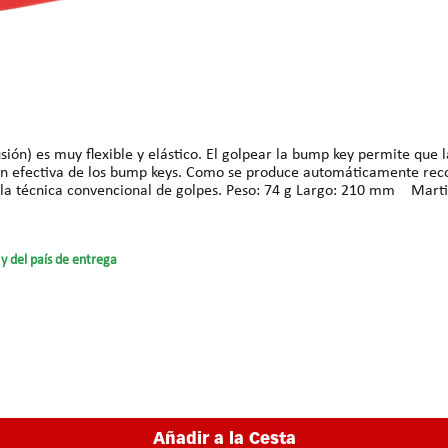
cusión) es muy flexible y elástico. El golpear la bump key permite qu
ción efectiva de los bump keys. Como se produce automáticamente re
 golpes. Peso: 74 g Largo: 210 mm Martillo-Flex IILo recomendamos para usuarios avanzados o
. En esta técnica la llave de percusión se sostiene entre el dedo pul
mediatamente. Peso: 76 g Largo: 210 mm Haciendo pruebas con estos dos martillos los resultados
los nos permitieron abrir varios cilindros diferentes con muchos menos golp
y del país de entrega
Añadir a la Cesta