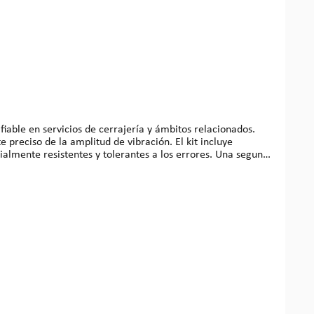
iable en servicios de cerrajería y ámbitos relacionados.
e la amplitud de vibración. El kit incluye
almente resistentes y tolerantes a los errores. Una segunda
sición de bloqueo para quitar vueltas de llave a la
se incluye un estuche de plástico para guardar piezas
 usuario: funcionamiento