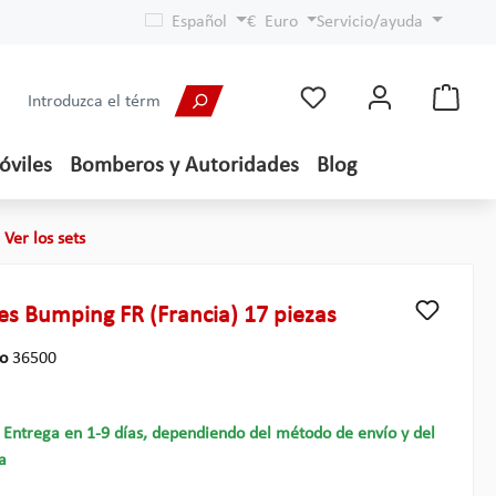
Español
€
Euro
Servicio/ayuda
óviles
Bomberos y Autoridades
Blog
Ver los sets
es Bumping FR (Francia) 17 piezas
lo
36500
- Entrega en 1-9 días, dependiendo del método de envío y del
a