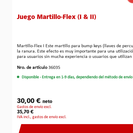
Juego Martillo-Flex (I & II)
Martillo-Flex I Este martillo para bump keys (llaves de per
la ranura. Este efecto es muy importante para una utiliza
para usuarios sin mucha experiencia o usuarios que utilizan la técnica convencional de
usuarios que quieren aprender la técnica de golpes frenados
como un almohadón entre la llave y el cilindro permitiendo asi que la llave salga in
Nro. de artículo
36035
fueron muy exitosos. Las características especiales de los martil
Disponible
- Entrega en 1-9 días, dependiendo del método de envío 
especiales: Manija cómoda anti-deslizante La cabeza redonda y pesada permite “golpear“ de manera exacta, también utilizando diferentes ángulos de golpes El peso de la herramienta está
muy bien equilibrado
30,00 €
neto
gastos de envío excl.
35,70 €
IVA incl., gastos de envío excl.