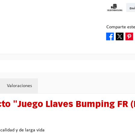
DHL Kleinpake
DHL W
Enví
Recogida en M
Comparte este
Valoraciones
to "Juego Llaves Bumping FR (
calidad y de larga vida