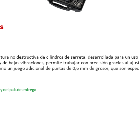
os
ra no destructiva de cilindros de serreta, desarrollada para un uso f
as vibraciones, permite trabajar con precisión gracias al ajuste preciso d
mo un juego adicional de puntas de 0,6 mm de grosor, que son especi
ta. El Flip-It permite girar rápidamente el rotor ganzuado sobre la po
lexible a diferentes perfiles de bocallaves de los cilindros. Además, 
ente con un inserto de espuma a medida. La Multipick KRONOS es la herramienta ideal para trabajar
y del país de entrega
 en trabajos a domicilio directamente en las instalaciones del cliente. Ventajas para el
o. Datos técnicos de la Kronos: Batería de iones de litio de 3,7 V / 2900 mAh Ajuste
onomía de la batería en