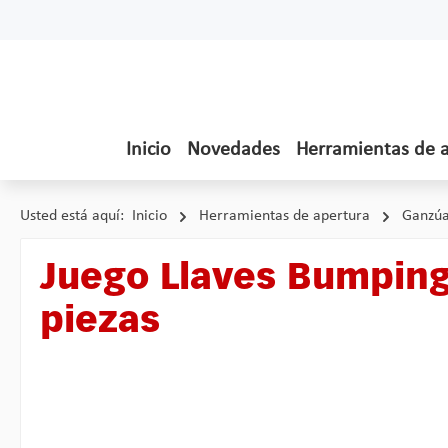
tar al contenido principal
Saltar a la búsqueda
Saltar a la navegación principal
Inicio
Novedades
Herramientas de 
Usted está aquí:
Inicio
Herramientas de apertura
Ganzúa
Juego Llaves Bumping 
piezas
Omitir galería de imágenes