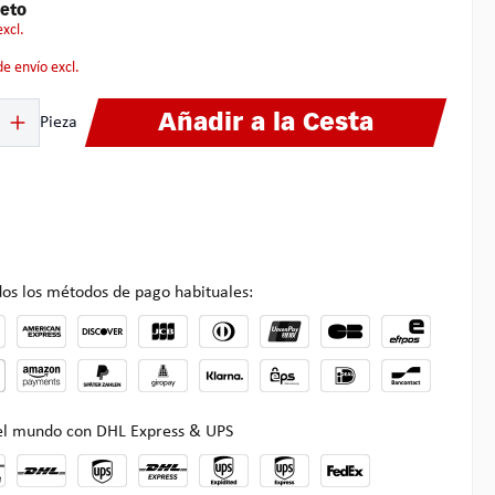
eto
excl.
 de envío excl.
ucto: introduce la cantidad deseada o usa los botones para aumentar o disminuir
Añadir a la Cesta
Pieza
os los métodos de pago habituales:
 el mundo con DHL Express & UPS