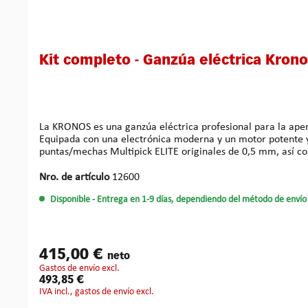
Kit completo - Ganzúa eléctrica Kron
La KRONOS es una ganzúa eléctrica profesional para la apertu
Equipada con una electrónica moderna y un motor potente y de baj
puntas/mechas Multipick ELITE originales de 0,5 mm, así co
batería garantiza la disponibilidad continua de la herramien
cerradura. El tensor circular TNT-20-V3 se adapta de forma f
Nro. de artículo
12600
pequeñas. El kit completo de herramientas se suministra en un maletín rígido y resist
Disponible
- Entrega en 1-9 días, dependiendo del método de envío 
de forma eficiente en cerraduras de puertas, incluso con presión de tiempo y
silencioso, alta precisión, accesorios bien diseñados, herramienta compacta y lista para usar de inmediat
preciso de la amplitud de vibración de la mecha/punta de 1 a 4 mm Ralentí: 13 000 rpm Peso con batería: aprox. 0,350 kg Dimensiones: D = 34 mm L = 205 mm Aut
funcionamiento continuo: aprox. 2,5 horas
415,00 €
neto
gastos de envío excl.
493,85 €
IVA incl., gastos de envío excl.