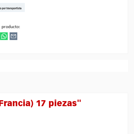
t DE
arenpost Int
DHL Paket
UPS Standard EU
DHL Express
UPS Expedited
UPS EXPRESS SAVER
FedEx
o por transportista
ultipick
 producto:
Francia) 17 piezas"