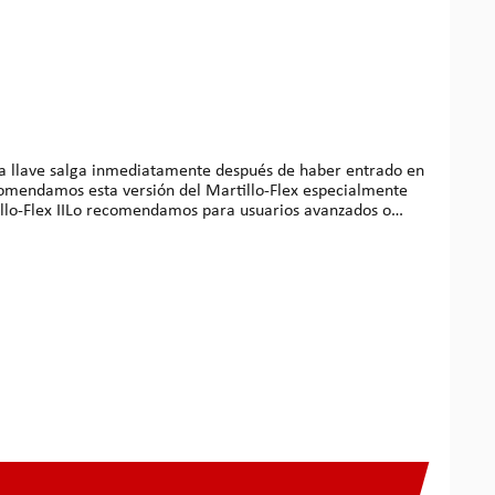
e la llave salga inmediatamente después de haber entrado en
comendamos esta versión del Martillo-Flex especialmente
gar y el índice. Golpeando la bump key los dedos forman
es que con otros martillos. Características