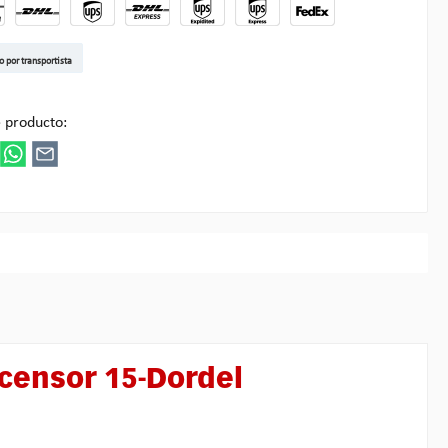
t DE
arenpost Int
DHL Paket
UPS Standard EU
DHL Express
UPS Expedited
UPS EXPRESS SAVER
FedEx
o por transportista
ultipick
 producto:
censor 15-Dordel