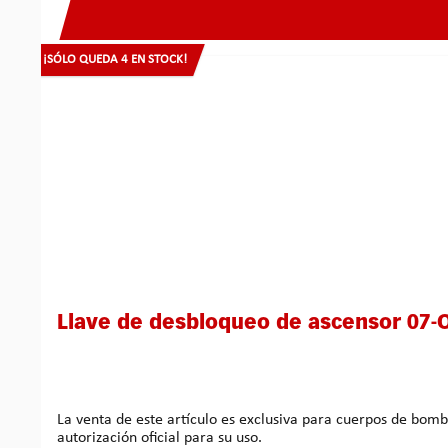
¡SÓLO QUEDA 4 EN STOCK!
Llave de desbloqueo de ascensor 07-
La venta de este artículo es exclusiva para cuerpos de bomberos. Otras personas autorizadas pueden adquirir este artículo previa presentación de un documento 
autorización oficial para su uso.