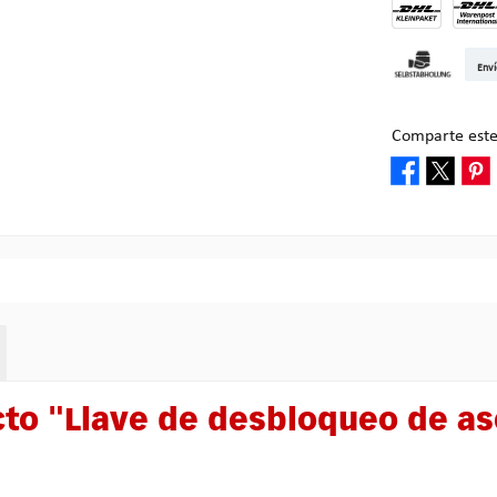
DHL Kleinpake
DHL W
Enví
Recogida en M
Comparte este
cto "Llave de desbloqueo de as