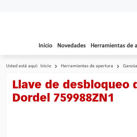
tar al contenido principal
Saltar a la búsqueda
Saltar a la navegación principal
Inicio
Novedades
Herramientas de 
Usted está aquí:
Inicio
Herramientas de apertura
Ganzúa
Llave de desbloqueo 
Dordel 759988ZN1
Omitir galería de imágenes