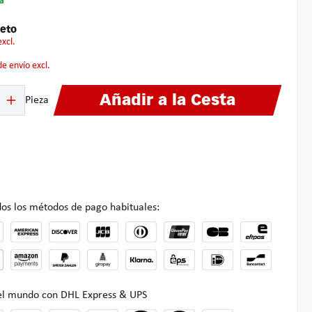
a
eto
excl.
 de envío excl.
ucto: introduce la cantidad deseada o usa los botones para aumentar o disminuir
Añadir a la Cesta
Pieza
os los métodos de pago habituales:
 el mundo con DHL Express & UPS