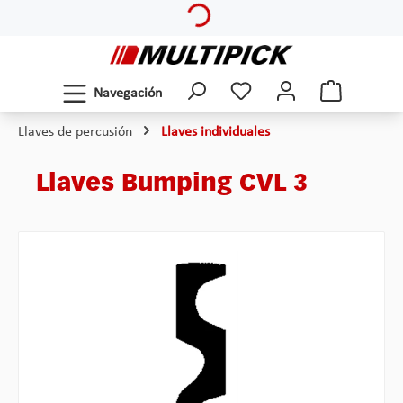
Saltar al contenido principal
Navegación
Llaves de percusión
Llaves individuales
Llaves Bumping CVL 3
Omitir galería de imágenes