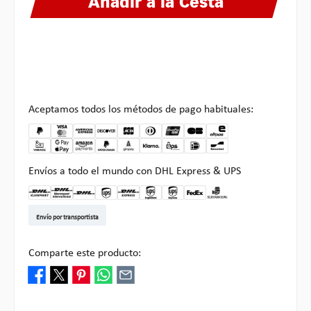
Añadir a la Cesta
Aceptamos todos los métodos de pago habituales:
Envíos a todo el mundo con DHL Express & UPS
DHL Kleinpaket DE
DHL Warenpost Int
DHL Paket
UPS Standard EU
DHL Express
UPS Expedited
UPS EXPRESS SAVER
FedEx
Recogida en Multipick
Envío por transportista
Comparte este producto: