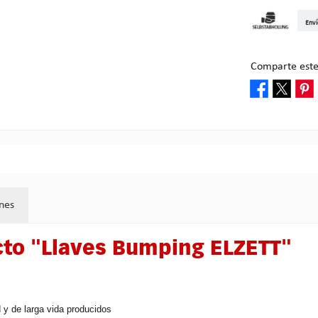
DHL Kleinpake
DHL W
Enví
Recogida en M
Comparte este
nes
cto "Llaves Bumping ELZETT"
 y de larga vida producidos