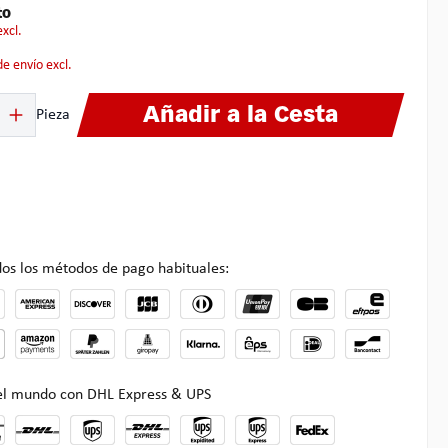
to
excl.
 de envío excl.
ucto: introduce la cantidad deseada o usa los botones para aumentar o disminuir
Añadir a la Cesta
Pieza
os los métodos de pago habituales:
 el mundo con DHL Express & UPS