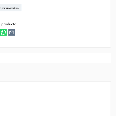
t DE
arenpost Int
DHL Paket
UPS Standard EU
DHL Express
UPS Expedited
UPS EXPRESS SAVER
FedEx
o por transportista
ultipick
 producto: