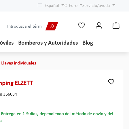
Español
€
Euro
Servicio/ayuda
óviles
Bomberos y Autoridades
Blog
Llaves individuales
mping ELZETT
lo
366034
- Entrega en 1-9 días, dependiendo del método de envío y del
a