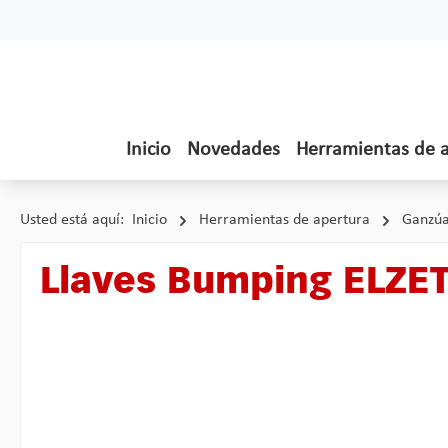
tar al contenido principal
Saltar a la búsqueda
Saltar a la navegación principal
Inicio
Novedades
Herramientas de 
Usted está aquí:
Inicio
Herramientas de apertura
Ganzúa
Llaves Bumping ELZE
Omitir galería de imágenes