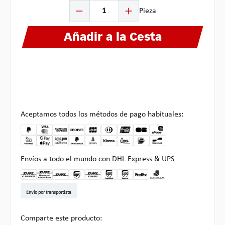
Cantidad del producto: introduce la cantidad deseada o
Pieza
Añadir a la Cesta
Aceptamos todos los métodos de pago habituales:
Envíos a todo el mundo con DHL Express & UPS
DHL Kleinpaket DE
DHL Warenpost Int
DHL Paket
UPS Standard EU
DHL Express
UPS Expedited
UPS EXPRESS SAVER
FedEx
Recogida en Multipick
Envío por transportista
Comparte este producto: