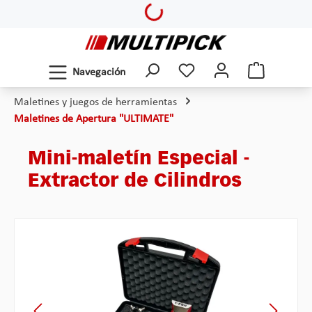
Loading...
Saltar al contenido principal
Navegación
Maletines y juegos de herramientas
Maletines de Apertura "ULTIMATE"
Mini-maletín Especial -
Extractor de Cilindros
Omitir galería de imágenes