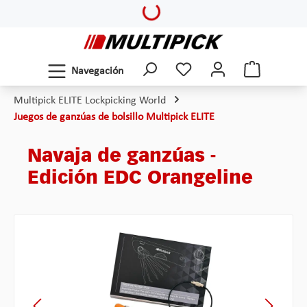
Loading...
Saltar al contenido principal
Navegación
Multipick ELITE Lockpicking World
Juegos de ganzúas de bolsillo Multipick ELITE
Navaja de ganzúas -
Edición EDC Orangeline
Omitir galería de imágenes