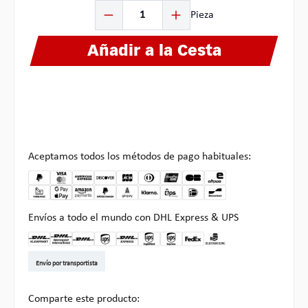
Cantidad del producto: introduce la cantidad deseada o
Pieza
Añadir a la Cesta
Aceptamos todos los métodos de pago habituales:
Envíos a todo el mundo con DHL Express & UPS
DHL Kleinpaket DE
DHL Warenpost Int
DHL Paket
UPS Standard EU
DHL Express
UPS Expedited
UPS EXPRESS SAVER
FedEx
Recogida en Multipick
Envío por transportista
Comparte este producto: