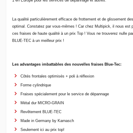
1 en Europe pour les services de dépannage et autres.
La qualité particulièrement efficace de frottement et de glissement des
optimal. Constatez par vous-mêmes ! Car chez Multipick, il nous est 
ces fraises de haute qualité à un prix Top ! Vous ne trouverez nulle pa
BLUE-TEC à un meilleur prix !
Les advantages imbattables des nouvelles fraises Blue-Tec:
Côtés frontales optimisés + poli à réflexion
Forme cylindrique
Fraises spécialement pour le service de dépannage
Métal dur MICRO-GRAIN
Revêtement BLUE-TEC
Made in Germany by Karnasch
Seulement ici au prix top!