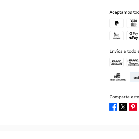
Aceptamos tod
Envíos a todo
DHL Kleinpake
DHL W
Enví
Recogida en M
Comparte este