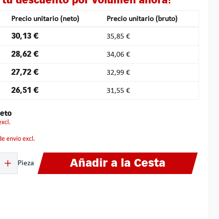
 tu descuento por volumen ahora!
Precio unitario (neto)
Precio unitario (bruto)
30,13 €
35,85 €
28,62 €
34,06 €
27,72 €
32,99 €
26,51 €
31,55 €
eto
excl.
 de envío excl.
ucto: introduce la cantidad deseada o usa los botones para aumentar o disminuir
Añadir a la Cesta
Pieza