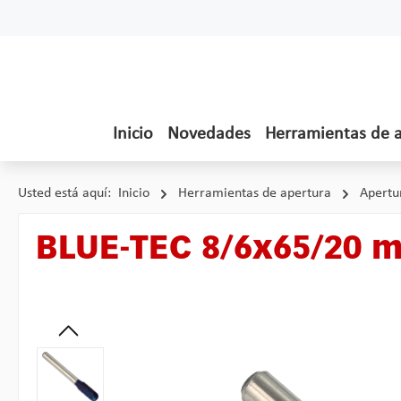
tar al contenido principal
Saltar a la búsqueda
Saltar a la navegación principal
Inicio
Novedades
Herramientas de 
Usted está aquí:
Inicio
Herramientas de apertura
Apertu
BLUE-TEC 8/6x65/20 m
Omitir galería de imágenes