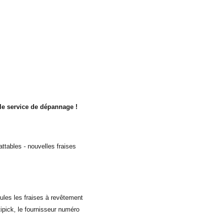
le service de dépannage !
ttables - nouvelles fraises
!
ules les fraises à revêtement
pick, le fournisseur numéro