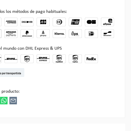
os los métodos de pago habituales:
 el mundo con DHL Express & UPS
t DE
arenpost Int
DHL Paket
UPS Standard EU
DHL Express
UPS Expedited
UPS EXPRESS SAVER
FedEx
o por transportista
ultipick
 producto: