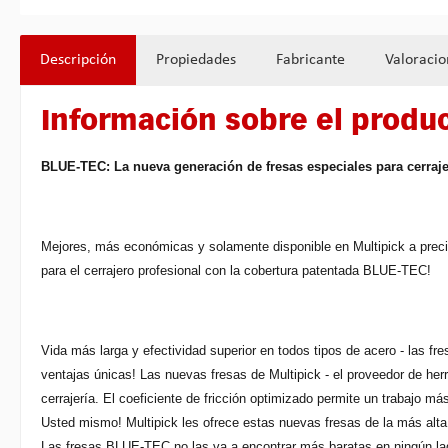
Descripción
Propiedades
Fabricante
Valoracio
Información sobre el produ
BLUE-TEC: La nueva generación de fresas especiales para cerraje
Mejores, más económicas y solamente disponible en Multipick a preci
para el cerrajero profesional con la cobertura patentada BLUE-TEC!
Vida más larga y efectividad superior en todos tipos de acero - las 
ventajas únicas! Las nuevas fresas de Multipick - el proveedor de her
cerrajería. El coeficiente de fricción optimizado permite un trabajo má
Usted mismo! Multipick les ofrece estas nuevas fresas de la más alta 
Las fresas BLUE-TEC no las va a encontrar más baratas en ningún la