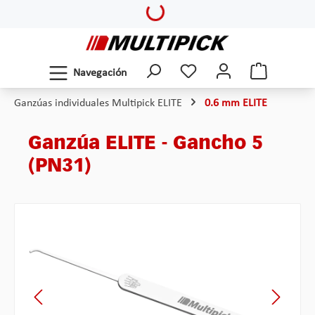
Loading...
Saltar al contenido principal
Navegación
Ganzúas individuales Multipick ELITE
0.6 mm ELITE
Ganzúa ELITE - Gancho 5
(PN31)
Omitir galería de imágenes