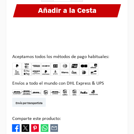
Añadir a la Cesta
Aceptamos todos los métodos de pago habituales:
Envíos a todo el mundo con DHL Express & UPS
DHL Kleinpaket DE
DHL Warenpost Int
DHL Paket
UPS Standard EU
DHL Express
UPS Expedited
UPS EXPRESS SAVER
FedEx
Recogida en Multipick
Envío por transportista
Comparte este producto: