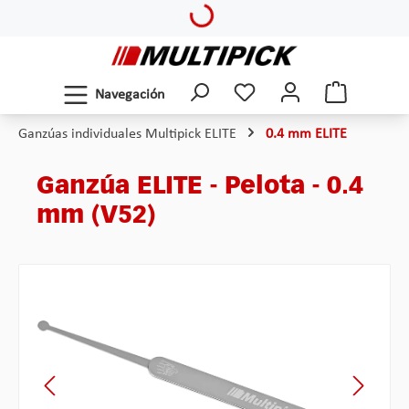
Loading...
Saltar al contenido principal
Navegación
Ganzúas individuales Multipick ELITE
0.4 mm ELITE
Ganzúa ELITE - Pelota - 0.4
mm (V52)
Omitir galería de imágenes