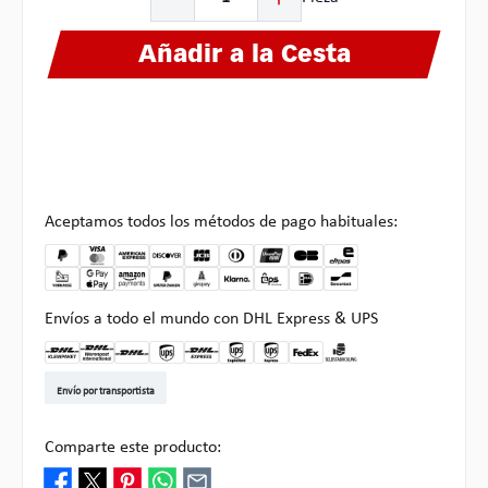
Añadir a la Cesta
Aceptamos todos los métodos de pago habituales:
Envíos a todo el mundo con DHL Express & UPS
DHL Kleinpaket DE
DHL Warenpost Int
DHL Paket
UPS Standard EU
DHL Express
UPS Expedited
UPS EXPRESS SAVER
FedEx
Recogida en Multipick
Envío por transportista
Comparte este producto: