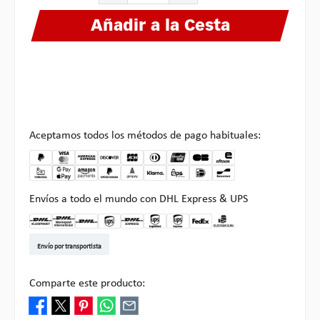
Añadir a la Cesta
Aceptamos todos los métodos de pago habituales:
Envíos a todo el mundo con DHL Express & UPS
DHL Kleinpaket DE
DHL Warenpost Int
DHL Paket
UPS Standard EU
DHL Express
UPS Expedited
UPS EXPRESS SAVER
FedEx
Recogida en Multipick
Envío por transportista
Comparte este producto: