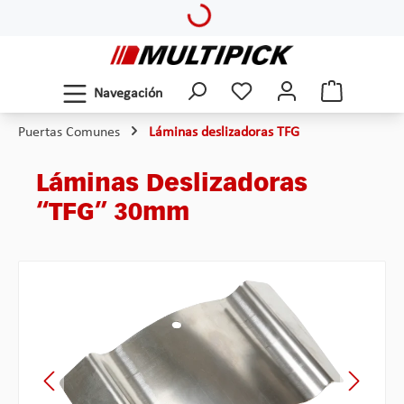
Loading...
Saltar al contenido principal
Navegación
Puertas Comunes
Láminas deslizadoras TFG
Láminas Deslizadoras
“TFG” 30mm
Omitir galería de imágenes