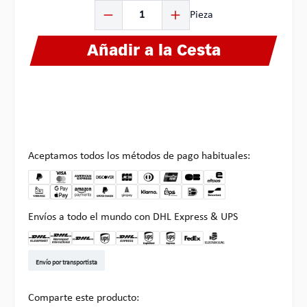
Cantidad del producto: introduce la cantidad deseada o
Pieza
Añadir a la Cesta
Aceptamos todos los métodos de pago habituales:
Envíos a todo el mundo con DHL Express & UPS
DHL Kleinpaket DE
DHL Warenpost Int
DHL Paket
UPS Standard EU
DHL Express
UPS Expedited
UPS EXPRESS SAVER
FedEx
Recogida en Multipick
Envío por transportista
Comparte este producto: