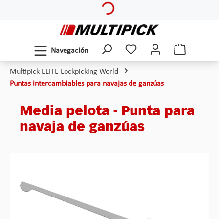
Saltar al contenido principal
Navegación
Multipick ELITE Lockpicking World
Puntas intercambiables para navajas de ganzúas
Media pelota - Punta para
navaja de ganzúas
Omitir galería de imágenes