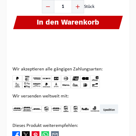
Produkt Anzahl: Gib den gewünschten Wert ein oder ben
Stück
In den Warenkorb
Wir akzeptieren alle gängigen Zahlungsarten:
Wir versenden weltweit mit:
Spedition
DHL Kleinpaket DE
DHL Warenpost Int
DHL Paket
UPS Standard
DHL Express
UPS Expedited
UPS EXPRESS SAVER
FedEx
Abholung bei Multipick
Dieses Produkt weiterempfehlen: