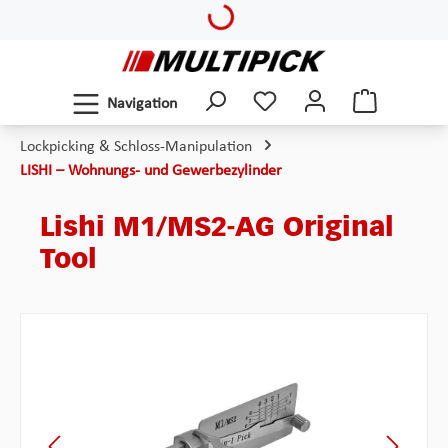
Loading...
Zum Hauptinhalt springen
Navigation
Lockpicking & Schloss-Manipulation
LISHI – Wohnungs- und Gewerbezylinder
Lishi M1/MS2-AG Original
Tool
Bildergalerie überspringen