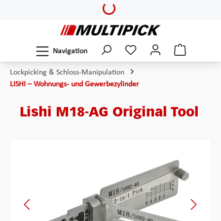
Loading...
Zum Hauptinhalt springen
Navigation
Lockpicking & Schloss-Manipulation
LISHI – Wohnungs- und Gewerbezylinder
Lishi M18-AG Original Tool
Bildergalerie überspringen