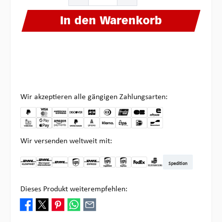
In den Warenkorb
Wir akzeptieren alle gängigen Zahlungsarten:
Wir versenden weltweit mit:
Spedition
DHL Kleinpaket DE
DHL Warenpost Int
DHL Paket
UPS Standard
DHL Express
UPS Expedited
UPS EXPRESS SAVER
FedEx
Abholung bei Multipick
Dieses Produkt weiterempfehlen: