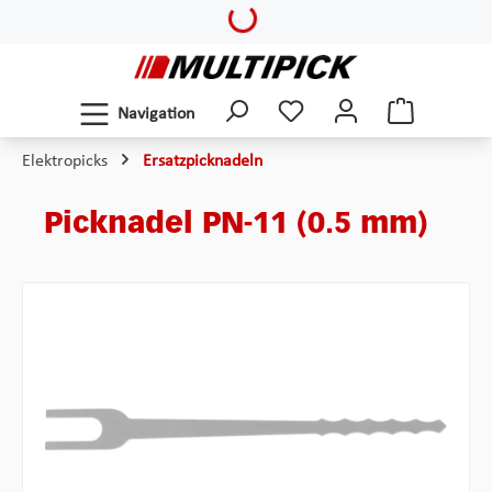
Loading...
Zum Hauptinhalt springen
Navigation
Elektropicks
Ersatzpicknadeln
Picknadel PN-11 (0.5 mm)
Bildergalerie überspringen