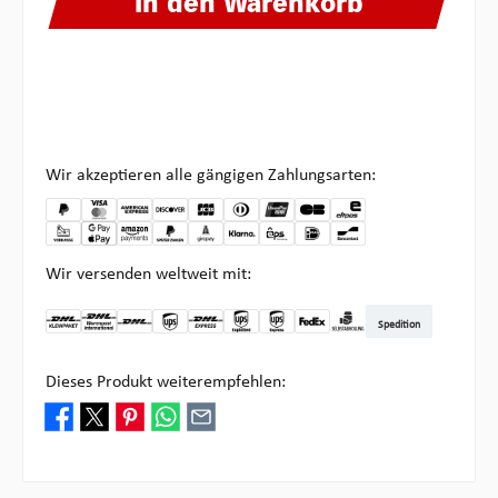
In den Warenkorb
Wir akzeptieren alle gängigen Zahlungsarten:
Wir versenden weltweit mit:
Spedition
DHL Kleinpaket DE
DHL Warenpost Int
DHL Paket
UPS Standard
DHL Express
UPS Expedited
UPS EXPRESS SAVER
FedEx
Abholung bei Multipick
Dieses Produkt weiterempfehlen: