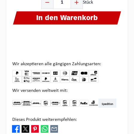
Stück
In den Warenkorb
Wir akzeptieren alle gängigen Zahlungsarten:
Wir versenden weltweit mit:
Spedition
DHL Kleinpaket DE
DHL Warenpost Int
DHL Paket
UPS Standard
DHL Express
UPS Expedited
UPS EXPRESS SAVER
FedEx
Abholung bei Multipick
Dieses Produkt weiterempfehlen: