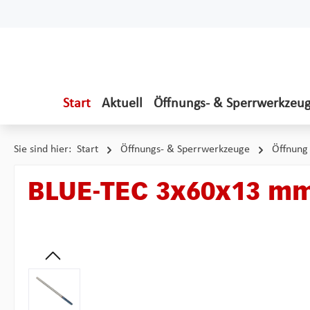
 Hauptinhalt springen
Zur Suche springen
Zur Hauptnavigation springen
Start
Aktuell
Öffnungs- & Sperrwerkzeu
Sie sind hier:
Start
Öffnungs- & Sperrwerkzeuge
Öffnung
BLUE-TEC 3x60x13 mm
Bildergalerie überspringen