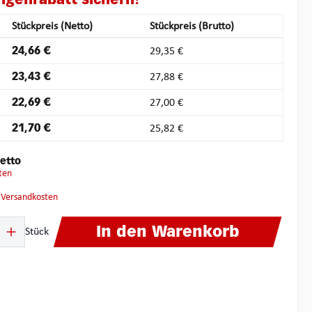
Stückpreis (Netto)
Stückpreis (Brutto)
24,66 €
29,35 €
23,43 €
27,88 €
22,69 €
27,00 €
21,70 €
25,82 €
etto
ten
. Versandkosten
ib den gewünschten Wert ein oder benutze die Schaltflächen um die Anzahl zu 
In den Warenkorb
Stück