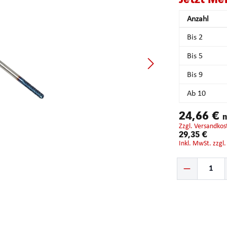
Anzahl
Bis
2
Bis
5
Bis
9
Ab
10
24,66 €
n
zzgl. Versandkos
29,35 €
inkl. MwSt. zzgl
Produkt Anzahl: G