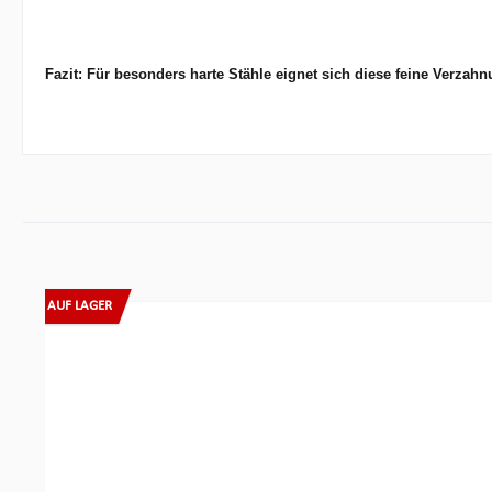
Fazit: Für besonders harte Stähle eignet sich diese feine Verzah
Produktgalerie überspringen
AUF LAGER