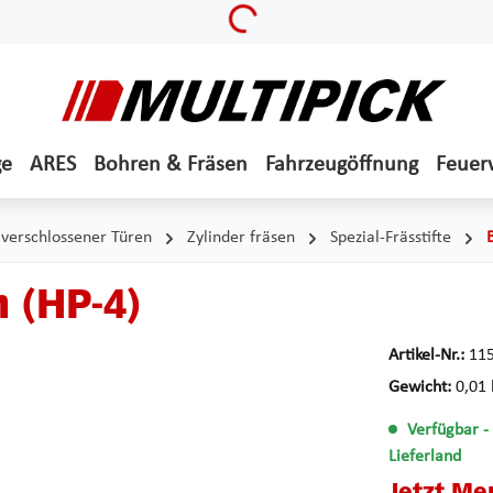
Loading...
ge
ARES
Bohren & Fräsen
Fahrzeugöffnung
Feuer
 verschlossener Türen
Zylinder fräsen
Spezial-Frässtifte
 (HP-4)
Artikel-Nr.:
11
Gewicht:
0,01 
Verfügbar
-
Lieferland
Jetzt Me