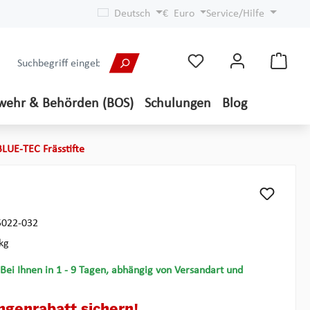
Deutsch
€
Euro
Service/Hilfe
wehr & Behörden (BOS)
Schulungen
Blog
BLUE-TEC Frässtifte
5022-032
kg
 Bei Ihnen in 1 - 9 Tagen, abhängig von Versandart und
ngenrabatt sichern!