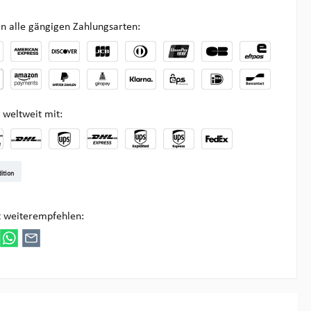
n alle gängigen Zahlungsarten:
 weltweit mit:
t DE
arenpost Int
DHL Paket
UPS Standard
DHL Express
UPS Expedited
UPS EXPRESS SAVER
FedEx
ition
ultipick
t weiterempfehlen: