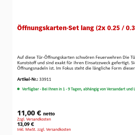
Öffnungskarten-Set lang (2x 0.25 / 0.
Auf diese Tür-Öffnungskarten schwören Feuerwehren Die Türfallenöffnungskarten im Set, in den Stärken 0.25, 0.35 und 0.5 mm (zu je 2 Stück), bestehen aus einem speziell angepassten
Kunststoff und sind exakt für ihren Einsatzzweck gefertigt. 
Öffnungsnadeln ist. Im Fokus steht die längliche Form dieser Karten (Maße: 230 x 80 mm). Sie macht die Arbeit vor Ort deutlich praktischer und überzeugt in Flexibilität und Handhabung –
besonders, wenn es richtig schnell gehen muss.
Artikel-Nr.:
33911
Verfügbar
- Bei Ihnen in 1 - 9 Tagen, abhängig von Versandart und 
11,00 €
netto
zzgl. Versandkosten
13,09 €
inkl. MwSt. zzgl. Versandkosten