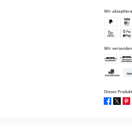
Wir akzeptiere
Wir versenden
DHL Kleinpake
DHL W
Sped
Abholung bei M
Dieses Produk