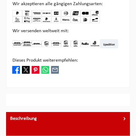
Wir akzeptieren alle gängigen Zahlungsarten:
Wir versenden weltweit mit:
Spedition
DHL Kleinpaket DE
DHL Warenpost Int
DHL Paket
UPS Standard
DHL Express
UPS Expedited
UPS EXPRESS SAVER
FedEx
Abholung bei Multipick
Dieses Produkt weiterempfehlen:
Beschreibung