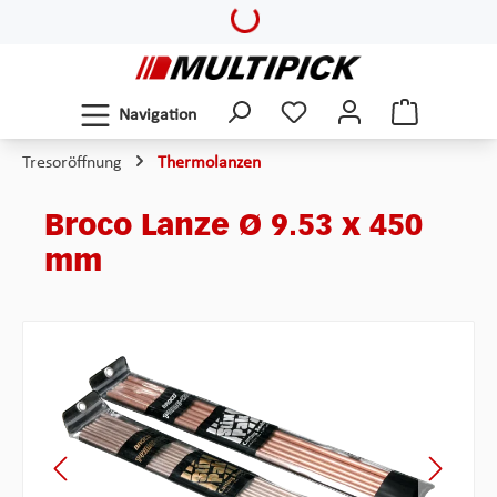
Loading...
Zum Hauptinhalt springen
Navigation
Tresoröffnung
Thermolanzen
Broco Lanze Ø 9.53 x 450
mm
Bildergalerie überspringen