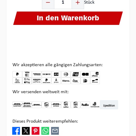
Stück
In den Warenkorb
Wir akzeptieren alle gängigen Zahlungsarten:
Wir versenden weltweit mit:
Spedition
DHL Kleinpaket DE
DHL Warenpost Int
DHL Paket
UPS Standard
DHL Express
UPS Expedited
UPS EXPRESS SAVER
FedEx
Abholung bei Multipick
Dieses Produkt weiterempfehlen: