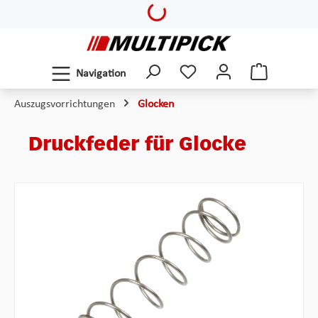
Loading...
Zum Hauptinhalt springen
Navigation
Auszugsvorrichtungen
Glocken
Druckfeder für Glocke
Bildergalerie überspringen