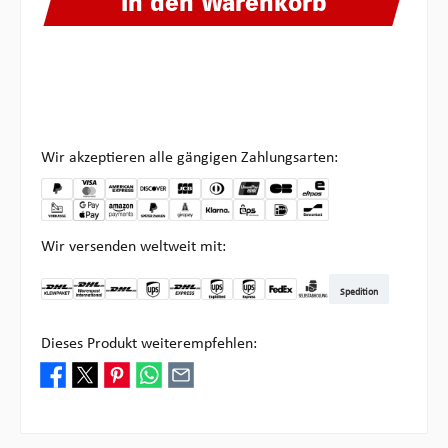
In den Warenkorb
Wir akzeptieren alle gängigen Zahlungsarten:
Wir versenden weltweit mit:
Spedition
DHL Kleinpaket DE
DHL Warenpost Int
DHL Paket
UPS Standard
DHL Express
UPS Expedited
UPS EXPRESS SAVER
FedEx
Abholung bei Multipick
Dieses Produkt weiterempfehlen: