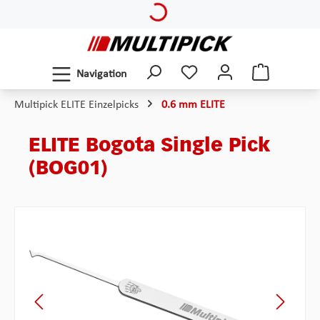
Loading...
Zum Hauptinhalt springen
Navigation
Multipick ELITE Einzelpicks
0.6 mm ELITE
ELITE Bogota Single Pick
(BOG01)
Bildergalerie überspringen