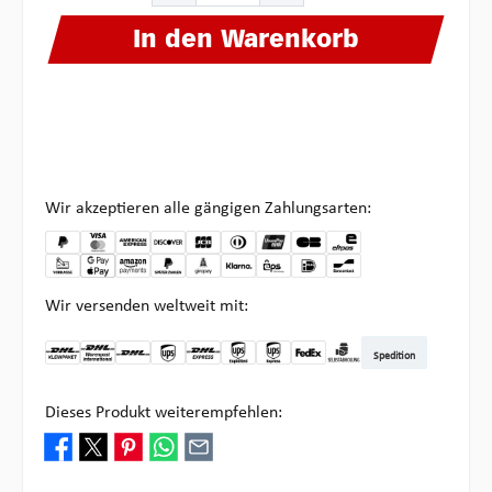
In den Warenkorb
Wir akzeptieren alle gängigen Zahlungsarten:
Wir versenden weltweit mit:
Spedition
DHL Kleinpaket DE
DHL Warenpost Int
DHL Paket
UPS Standard
DHL Express
UPS Expedited
UPS EXPRESS SAVER
FedEx
Abholung bei Multipick
Dieses Produkt weiterempfehlen: