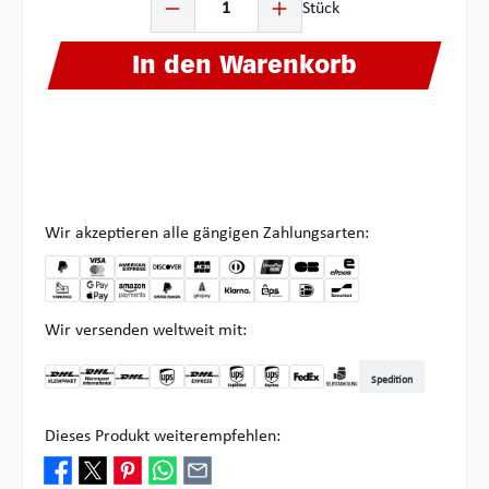
Stück
In den Warenkorb
Wir akzeptieren alle gängigen Zahlungsarten:
Wir versenden weltweit mit:
Spedition
DHL Kleinpaket DE
DHL Warenpost Int
DHL Paket
UPS Standard
DHL Express
UPS Expedited
UPS EXPRESS SAVER
FedEx
Abholung bei Multipick
Dieses Produkt weiterempfehlen: