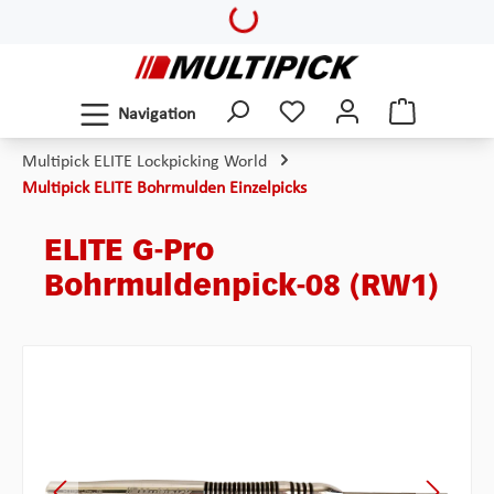
Loading...
Zum Hauptinhalt springen
Navigation
Multipick ELITE Lockpicking World
Multipick ELITE Bohrmulden Einzelpicks
ELITE G-Pro
Bohrmuldenpick-08 (RW1)
Bildergalerie überspringen