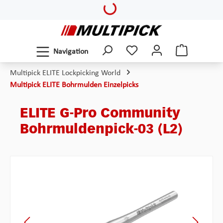
Loading...
Zum Hauptinhalt springen
Navigation
Multipick ELITE Lockpicking World
Multipick ELITE Bohrmulden Einzelpicks
ELITE G-Pro Community
Bohrmuldenpick-03 (L2)
Bildergalerie überspringen