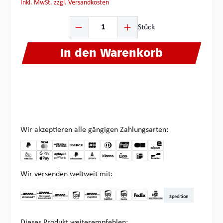
inkl. MwSt. zzgl. Versandkosten
Produkt Anzahl: Gib den gewünschten Wert ein oder ben
Stück
In den Warenkorb
Wir akzeptieren alle gängigen Zahlungsarten:
Wir versenden weltweit mit:
Spedition
DHL Kleinpaket DE
DHL Warenpost Int
DHL Paket
UPS Standard
DHL Express
UPS Expedited
UPS EXPRESS SAVER
FedEx
Abholung bei Multipick
Dieses Produkt weiterempfehlen: