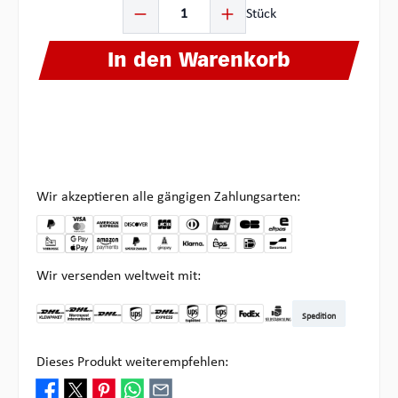
Produkt Anzahl: Gib den gewünschten Wert ein oder ben
Stück
In den Warenkorb
Wir akzeptieren alle gängigen Zahlungsarten:
Wir versenden weltweit mit:
Spedition
DHL Kleinpaket DE
DHL Warenpost Int
DHL Paket
UPS Standard
DHL Express
UPS Expedited
UPS EXPRESS SAVER
FedEx
Abholung bei Multipick
Dieses Produkt weiterempfehlen: