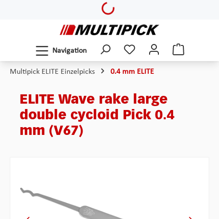
Loading...
Zum Hauptinhalt springen
Navigation
Multipick ELITE Einzelpicks
0.4 mm ELITE
ELITE Wave rake large
double cycloid Pick 0.4
mm (V67)
Bildergalerie überspringen