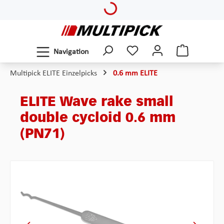
Loading...
Zum Hauptinhalt springen
Navigation
Multipick ELITE Einzelpicks
0.6 mm ELITE
ELITE Wave rake small
double cycloid 0.6 mm
(PN71)
Bildergalerie überspringen