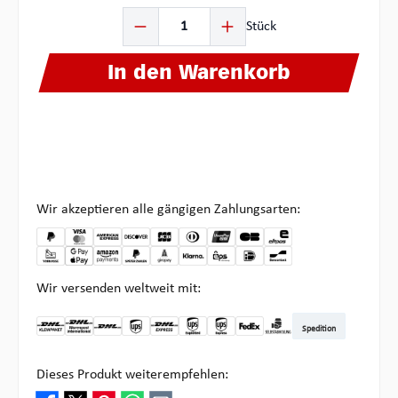
Produkt Anzahl: Gib den gewünschten Wert ein oder ben
Stück
In den Warenkorb
Wir akzeptieren alle gängigen Zahlungsarten:
Wir versenden weltweit mit:
Spedition
DHL Kleinpaket DE
DHL Warenpost Int
DHL Paket
UPS Standard
DHL Express
UPS Expedited
UPS EXPRESS SAVER
FedEx
Abholung bei Multipick
Dieses Produkt weiterempfehlen: