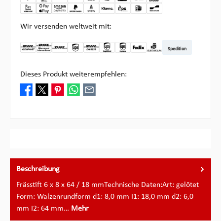
Wir versenden weltweit mit:
Spedition
DHL Kleinpaket DE
DHL Warenpost Int
DHL Paket
UPS Standard
DHL Express
UPS Expedited
UPS EXPRESS SAVER
FedEx
Abholung bei Multipick
Dieses Produkt weiterempfehlen:
Beschreibung
Frässtift 6 x 8 x 64 / 18 mmTechnische Daten:Art: gelötet
Form: Walzenrundform d1: 8,0 mm I1: 18,0 mm d2: 6,0
mm I2: 64 mm…
Mehr