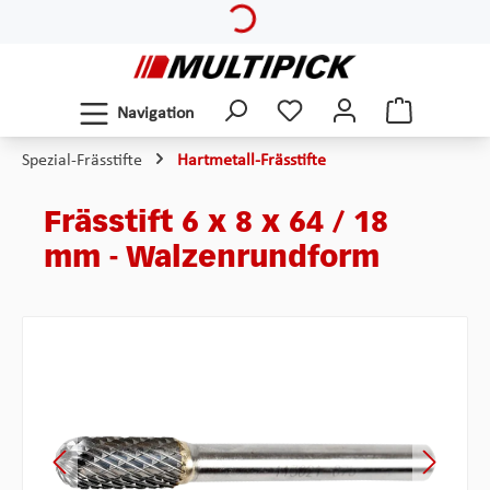
Zum Hauptinhalt springen
Navigation
Spezial-Frässtifte
Hartmetall-Frässtifte
Frässtift 6 x 8 x 64 / 18
mm - Walzenrundform
Bildergalerie überspringen