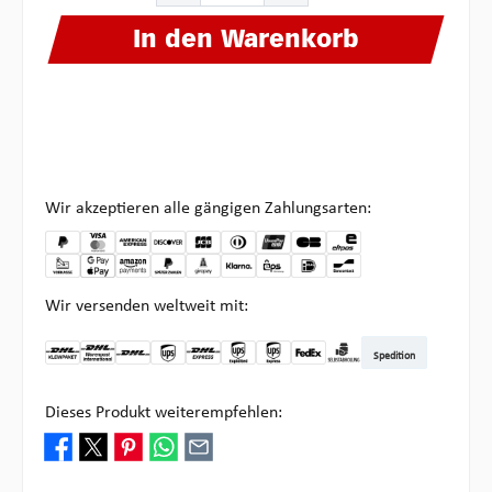
In den Warenkorb
Wir akzeptieren alle gängigen Zahlungsarten:
Wir versenden weltweit mit:
Spedition
DHL Kleinpaket DE
DHL Warenpost Int
DHL Paket
UPS Standard
DHL Express
UPS Expedited
UPS EXPRESS SAVER
FedEx
Abholung bei Multipick
Dieses Produkt weiterempfehlen: