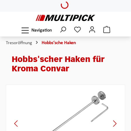
Loading...
Zum Hauptinhalt springen
Navigation
Tresoröffnung
Hobbs‘sche Haken
Hobbs'scher Haken für
Kroma Convar
Bildergalerie überspringen