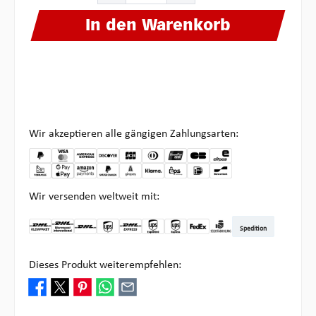
In den Warenkorb
Wir akzeptieren alle gängigen Zahlungsarten:
Wir versenden weltweit mit:
Spedition
DHL Kleinpaket DE
DHL Warenpost Int
DHL Paket
UPS Standard
DHL Express
UPS Expedited
UPS EXPRESS SAVER
FedEx
Abholung bei Multipick
Dieses Produkt weiterempfehlen: