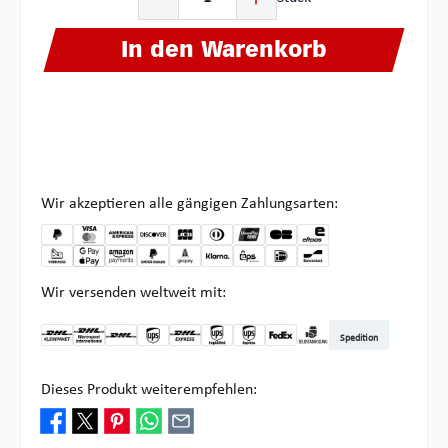
In den Warenkorb
Wir akzeptieren alle gängigen Zahlungsarten:
Wir versenden weltweit mit:
Spedition
DHL Kleinpaket DE
DHL Warenpost Int
DHL Paket
UPS Standard
DHL Express
UPS Expedited
UPS EXPRESS SAVER
FedEx
Abholung bei Multipick
Dieses Produkt weiterempfehlen: