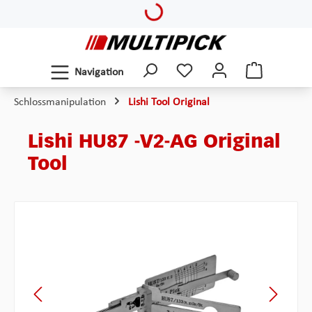
Loading...
Zum Hauptinhalt springen
Navigation
Schlossmanipulation
Lishi Tool Original
Lishi HU87 -V2-AG Original
Tool
Bildergalerie überspringen