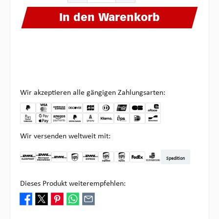
In den Warenkorb
Wir akzeptieren alle gängigen Zahlungsarten:
Wir versenden weltweit mit:
Spedition
DHL Kleinpaket DE
DHL Warenpost Int
DHL Paket
UPS Standard
DHL Express
UPS Expedited
UPS EXPRESS SAVER
FedEx
Abholung bei Multipick
Dieses Produkt weiterempfehlen: