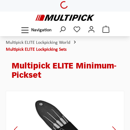
Loading...
Zum Hauptinhalt springen
Navigation
Multipick ELITE Lockpicking World
Multipick ELITE Lockpicking Sets
Multipick ELITE Minimum-
Pickset
Bildergalerie überspringen