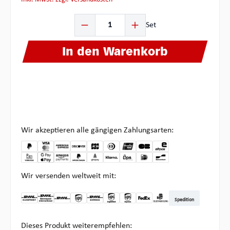
Produkt Anzahl: Gib den gewünschten Wert ein oder be
Set
In den Warenkorb
Wir akzeptieren alle gängigen Zahlungsarten:
Wir versenden weltweit mit:
Spedition
DHL Kleinpaket DE
DHL Warenpost Int
DHL Paket
UPS Standard
DHL Express
UPS Expedited
UPS EXPRESS SAVER
FedEx
Abholung bei Multipick
Dieses Produkt weiterempfehlen: