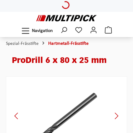
Loading...
Zum Hauptinhalt springen
Navigation
Spezial-Frässtifte
Hartmetall-Frässtifte
ProDrill 6 x 80 x 25 mm
Bildergalerie überspringen