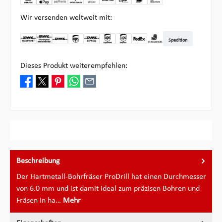
Wir versenden weltweit mit:
Spedition
DHL Kleinpaket DE
DHL Warenpost Int
DHL Paket
UPS Standard
DHL Express
UPS Expedited
UPS EXPRESS SAVER
FedEx
Abholung bei Multipick
Dieses Produkt weiterempfehlen:
Beschreibung
Der Hartmetall-Bohrfräser ProDrill hat einen Durchmesser
von 6.0 mm und ist damit ideal zum präzisen Bohren und
Fräsen in ha…
Mehr