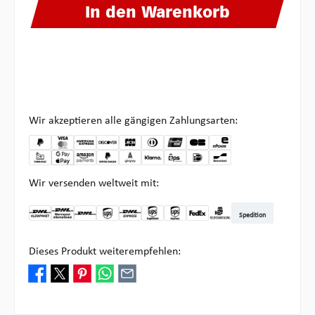
In den Warenkorb
Wir akzeptieren alle gängigen Zahlungsarten:
Wir versenden weltweit mit:
Spedition
DHL Kleinpaket DE
DHL Warenpost Int
DHL Paket
UPS Standard
DHL Express
UPS Expedited
UPS EXPRESS SAVER
FedEx
Abholung bei Multipick
Dieses Produkt weiterempfehlen: